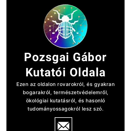
Skip
to
content
Pozsgai Gábor
Kutatói Oldala
Ezen az oldalon rovarokról, és gyakran
bogarakról, természetvédelemről,
ökológiai kutatásról, és hasonló
tudományossagokról lesz szó.