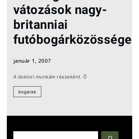
vátozások nagy-
britanniai
futóbogárközössége
január 1, 2007
A doktori munkám részeként. Ő
bogarak
S