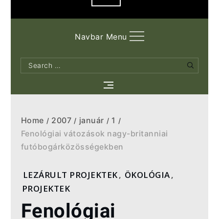
Navbar Menu
Search
Search
for:
Home
2007
január
1
Fenológiai vátozások nagy-britanniai
futóbogárközösségekben
LEZÁRULT PROJEKTEK
,
ÖKOLÓGIA
,
PROJEKTEK
Fenológiai